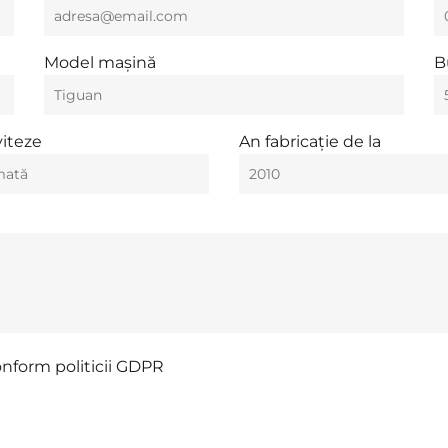
Model mașină
B
viteze
An fabricație de la
onform politicii GDPR