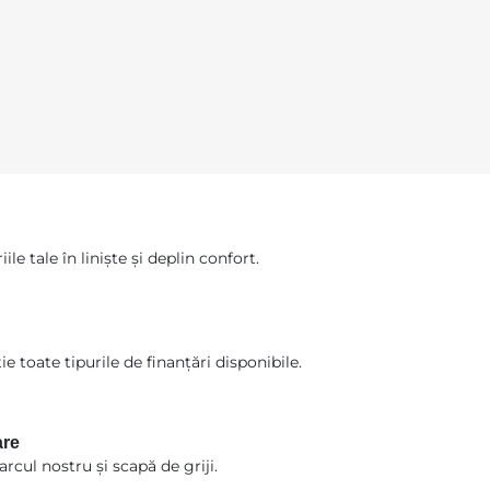
le tale în liniște și deplin confort.
ie toate tipurile de finanțări disponibile.
are
rcul nostru și scapă de griji.