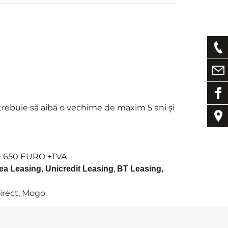
 trebuie să aibă o vechime de maxim 5 ani și
de 650 EURO +TVA.
,
ea Leasing, Unicredit Leasing
BT Leasing,
irect, Mogo.