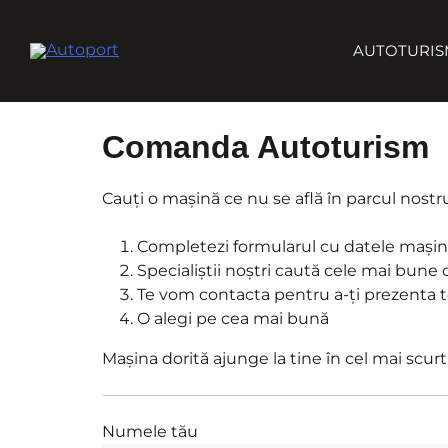
Skip
to
AUTOTURIS
content
Comanda Autoturism
Cauți o mașină ce nu se află în parcul nostru
Completezi formularul cu datele mașinii
Specialiștii noștri caută cele mai bune 
Te vom contacta pentru a-ți prezenta t
O alegi pe cea mai bună
Mașina dorită ajunge la tine în cel mai scurt
Numele tău