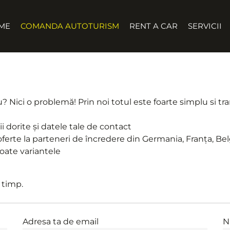
ME
COMANDA AUTOTURISM
RENT A CAR
SERVICII
? Nici o problemă! Prin noi totul este foarte simplu si tr
 dorite și datele tale de contact
oferte la parteneri de încredere din Germania, Franța, Bel
oate variantele
 timp.
Adresa ta de email
N