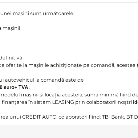
 unei mașini sunt următoarele:
a mașinii
definitivă
te oferite la mașinile achiziționate pe comandă, acestea
ui autovehicul la comandă este de
00 euro+ TVA.
e modelul mașinii și locația acesteia, suma minimă fiind 
inanțarea în sistem LEASING prin colaboratorii noștri
Id
rea unui CREDIT AUTO, colaboratori fiind: TBI Bank, BT D