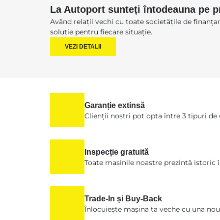
La Autoport sunteți întodeauna pe p
Având relații vechi cu toate societățile de finanț
soluție pentru fiecare situație.
VEZI DETALII
Garanție extinsă
Clienții noștri pot opta între 3 tipuri de
Inspecție gratuită
Toate mașinile noastre prezintă istoric 
Trade-In și Buy-Back
Înlocuiește mașina ta veche cu una nou