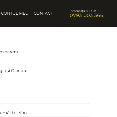
Informații și relații:
CONTUL MEU
CONTACT
0793 003 366
ansparent:
gia și Olanda
umăr telefon