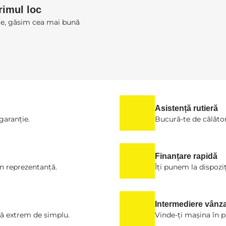
rimul loc
are, găsim cea mai bună
Asistență rutieră
 garanție.
Bucură-te de călătorii
Finanțare rapidă
în reprezentanță.
Îți punem la dispoziț
Intermediere vânz
ă extrem de simplu.
Vinde-ți mașina în pa