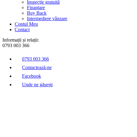
Inspecţie gratuită
Finanţare
Buy Back
Intermediere vânzare
Contul Meu
Contact
Informații și relații:
0793 003 366
0793 003 366
Contactează-ne
Facebook
Unde ne găsești