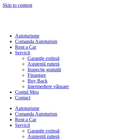
Skip to content
Autoturisme
Comanda Autoturism
Rent a Car
Servicii
Garanţie extinsă
Asistenţă rutieră
Inspecţie gratuită
Finanţare
Buy Back
Intermediere vânzare
Contul Meu
Contact
Autoturisme
Comanda Autoturism
Rent a Car
Servicii
Garanţie extinsă
Asistenţă rutieră