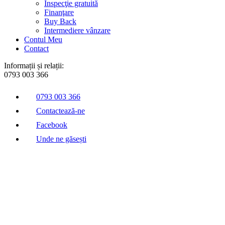
Inspecţie gratuită
Finanţare
Buy Back
Intermediere vânzare
Contul Meu
Contact
Informații și relații:
0793 003 366
0793 003 366
Contactează-ne
Facebook
Unde ne găsești