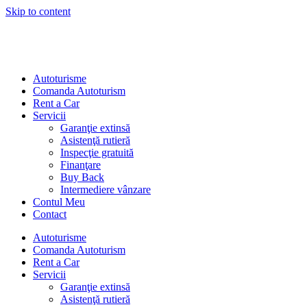
Skip to content
Autoturisme
Comanda Autoturism
Rent a Car
Servicii
Garanţie extinsă
Asistenţă rutieră
Inspecţie gratuită
Finanţare
Buy Back
Intermediere vânzare
Contul Meu
Contact
Autoturisme
Comanda Autoturism
Rent a Car
Servicii
Garanţie extinsă
Asistenţă rutieră